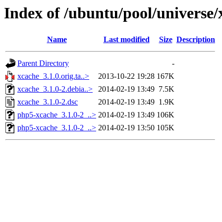
Index of /ubuntu/pool/universe/
Name
Last modified
Size
Description
Parent Directory
-
xcache_3.1.0.orig.ta..>
2013-10-22 19:28
167K
xcache_3.1.0-2.debia..>
2014-02-19 13:49
7.5K
xcache_3.1.0-2.dsc
2014-02-19 13:49
1.9K
php5-xcache_3.1.0-2_..>
2014-02-19 13:49
106K
php5-xcache_3.1.0-2_..>
2014-02-19 13:50
105K